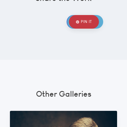
SHARE IT
TWEET IT
PIN IT
Other Galleries