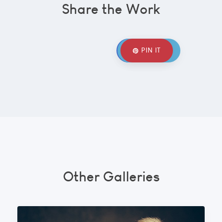
Share the Work
SHARE IT
TWEET IT
PIN IT
Other Galleries